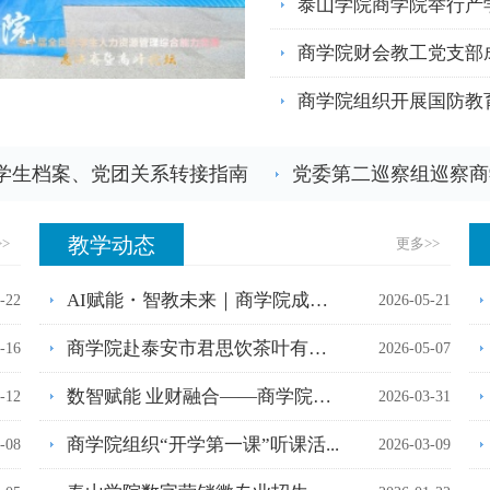
泰山学院商学院举行产学
商学院财会教工党支部成
商学院组织开展国防教
取学生档案、党团关系转接指南
党委第二巡察组巡察商
教学动态
>>
更多
>>
AI赋能・智教未来｜商学院成功举...
-22
2026-05-21
商学院赴泰安市君思饮茶叶有限公...
-16
2026-05-07
数智赋能 业财融合——商学院举行...
-12
2026-03-31
商学院组织“开学第一课”听课活...
-08
2026-03-09